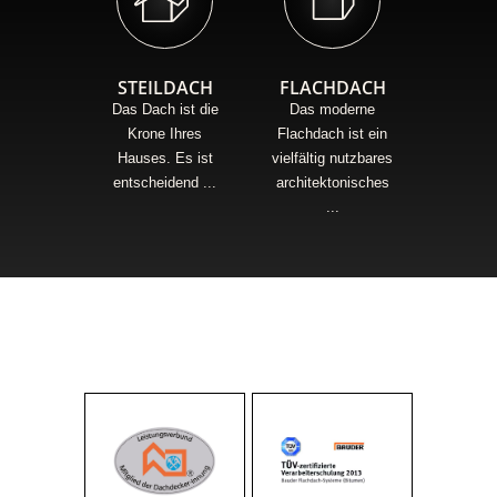
STEILDACH
FLACHDACH
BLITZ
Das Dach ist die
Das moderne
Du
Krone Ihres
Flachdach ist ein
Blitzei
Hauses. Es ist
vielfältig nutzbares
Geb
entscheidend ...
architektonisches
entst
...
Bere