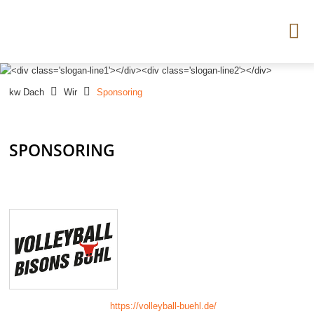



kw Dach
Wir
Sponsoring
SPONSORING
https://volleyball-buehl.de/