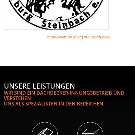
http://www.rsv-yburg-steinbach.com
UNSERE LEISTUNGEN
WIR SIND EIN DACHDECKER-INNUNGSBETRIEB UND
VERSTEHEN
UNS ALS SPEZIALISTEN IN DEN BEREICHEN